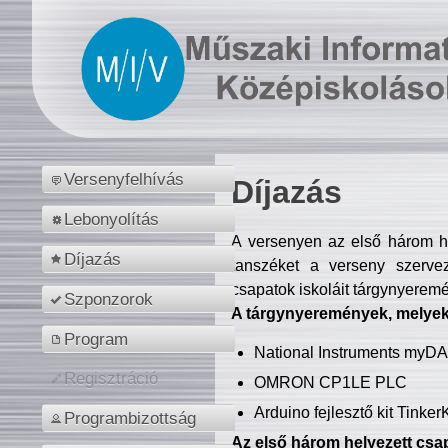
Versenyfelhívás
Díjazás
Lebonyolítás
A versenyen az első három hel
Díjazás
tanszéket a verseny szerve
csapatok iskoláit tárgynyeremé
Szponzorok
A tárgynyeremények, melyekb
Program
National Instruments myD
Regisztráció
OMRON CP1LE PLC
Arduino fejlesztő kit Tinke
Programbizottság
Az első három helyezett csap