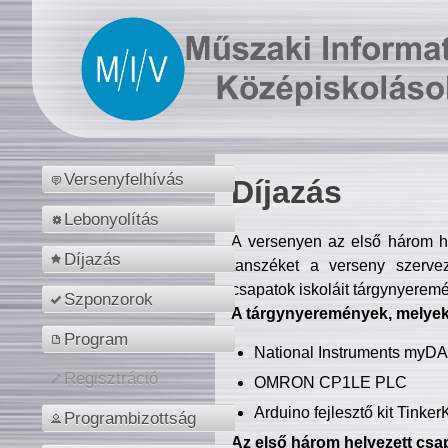
Versenyfelhívás
Díjazás
Lebonyolítás
A versenyen az első három hel
Díjazás
tanszéket a verseny szerve
csapatok iskoláit tárgynyeremé
Szponzorok
A tárgynyeremények, melyekb
Program
National Instruments myD
Regisztráció
OMRON CP1LE PLC
Arduino fejlesztő kit Tinke
Programbizottság
Az első három helyezett csap