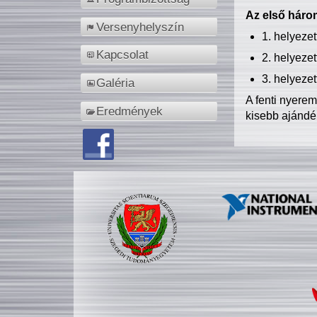
Az első három
Versenyhelyszín
1. helyeze
Kapcsolat
2. helyeze
3. helyeze
Galéria
A fenti nyere
Eredmények
kisebb ajándé