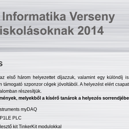
s
z első három helyezettet díjazzuk, valamint egy különdíj i
 támogató szponzor cégek jóvoltából. A helyezést elért csapat
talomban részesítjük.
mények, melyekből a kísérő tanárok a helyezés sorrendjébe
Instruments myDAQ
P1LE PLC
lesztő kit TinkerKit modulokkal