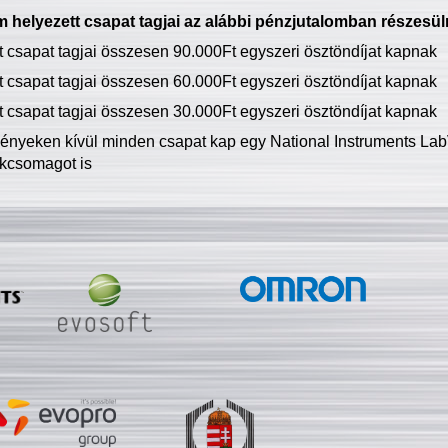
 helyezett csapat tagjai az alábbi pénzjutalomban részesül
tt csapat tagjai összesen 90.000Ft egyszeri ösztöndíjat kapnak
tt csapat tagjai összesen 60.000Ft egyszeri ösztöndíjat kapnak
tt csapat tagjai összesen 30.000Ft egyszeri ösztöndíjat kapnak
ményeken kívül minden csapat kap egy National Instruments LabV
kcsomagot is