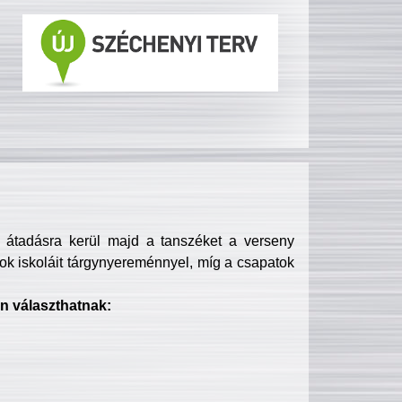
s átadásra kerül majd a tanszéket a verseny
ok iskoláit tárgynyereménnyel, míg a csapatok
n választhatnak: