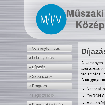
Versenyfelhívás
Díjazá
Lebonyolítás
A versenyen a
Díjazás
szervezésében
tagjait pénzju
Szponzorok
A tárgynyere
Program
National 
Regisztráció
OMRON C
Arduino fej
Programbizottság