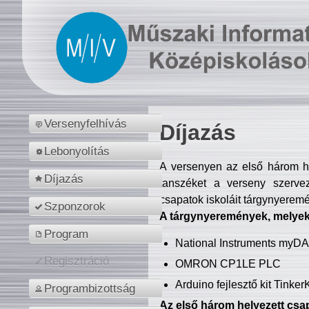
Versenyfelhívás
Díjazás
Lebonyolítás
A versenyen az első három hel
Díjazás
tanszéket a verseny szerve
csapatok iskoláit tárgynyeremé
Szponzorok
A tárgynyeremények, melyekb
Program
National Instruments myD
Regisztráció
OMRON CP1LE PLC
Arduino fejlesztő kit Tinke
Programbizottság
Az első három helyezett csap