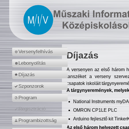
Versenyfelhívás
Díjazás
Lebonyolítás
A versenyen az első három hel
Díjazás
tanszéket a verseny szerve
csapatok iskoláit tárgynyeremé
Szponzorok
A tárgynyeremények, melyekb
Program
National Instruments myD
Regisztráció
OMRON CP1LE PLC
Arduino fejlesztő kit Tinke
Programbizottság
Az első három helyezett csap