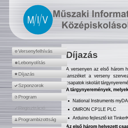
Versenyfelhívás
Díjazás
Lebonyolítás
A versenyen az első három hel
Díjazás
tanszéket a verseny szerve
csapatok iskoláit tárgynyeremé
Szponzorok
A tárgynyeremények, melyekb
Program
National Instruments myD
Regisztráció
OMRON CP1LE PLC
Arduino fejlesztő kit Tinke
Programbizottság
Az első három helyezett csap