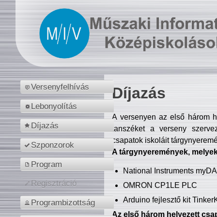
Versenyfelhívás
Díjazás
Lebonyolítás
A versenyen az első három hel
Díjazás
tanszéket a verseny szerve
csapatok iskoláit tárgynyeremé
Szponzorok
A tárgynyeremények, melyekb
Program
National Instruments myD
Regisztráció
OMRON CP1LE PLC
Arduino fejlesztő kit Tinke
Programbizottság
Az első három helyezett csap