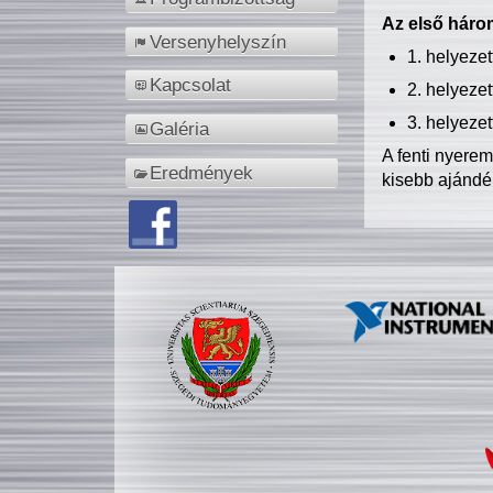
Az első három
Versenyhelyszín
1. helyeze
Kapcsolat
2. helyeze
3. helyeze
Galéria
A fenti nyere
Eredmények
kisebb ajándé