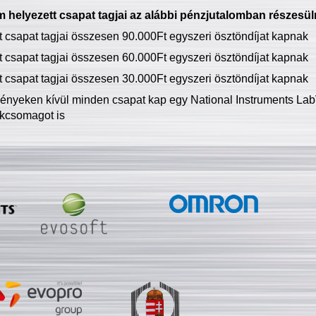
 helyezett csapat tagjai az alábbi pénzjutalomban részesül
tt csapat tagjai összesen 90.000Ft egyszeri ösztöndíjat kapnak
tt csapat tagjai összesen 60.000Ft egyszeri ösztöndíjat kapnak
tt csapat tagjai összesen 30.000Ft egyszeri ösztöndíjat kapnak
ményeken kívül minden csapat kap egy National Instruments LabV
kcsomagot is