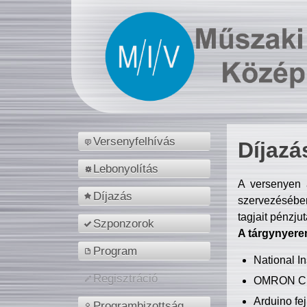
Versenyfelhívás
Díjazá
Lebonyolítás
A versenyen a
Díjazás
szervezésében
tagjait pénzju
Szponzorok
A tárgynyere
Program
National 
Regisztráció
OMRON C
Arduino fej
Programbizottság