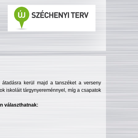
s átadásra kerül majd a tanszéket a verseny
ok iskoláit tárgynyereménnyel, míg a csapatok
n választhatnak: