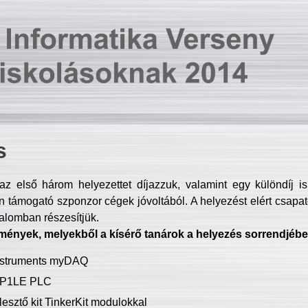
s
z első három helyezettet díjazzuk, valamint egy különdíj i
 támogató szponzor cégek jóvoltából. A helyezést elért csapat
talomban részesítjük.
mények, melyekből a kísérő tanárok a helyezés sorrendjébe
Instruments myDAQ
P1LE PLC
lesztő kit TinkerKit modulokkal