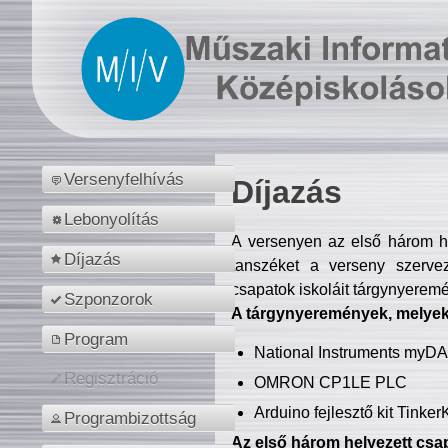
Versenyfelhívás
Díjazás
Lebonyolítás
A versenyen az első három hel
Díjazás
tanszéket a verseny szerve
csapatok iskoláit tárgynyeremé
Szponzorok
A tárgynyeremények, melyekb
Program
National Instruments myD
Regisztráció
OMRON CP1LE PLC
Arduino fejlesztő kit Tinke
Programbizottság
Az első három helyezett csap