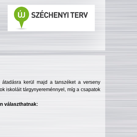
s átadásra kerül majd a tanszéket a verseny
ok iskoláit tárgynyereménnyel, míg a csapatok
n választhatnak: