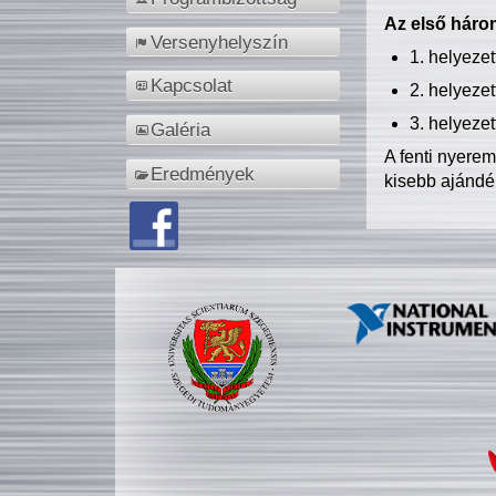
Az első három
Versenyhelyszín
1. helyeze
Kapcsolat
2. helyeze
3. helyeze
Galéria
A fenti nyere
Eredmények
kisebb ajándé