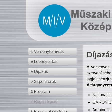
Versenyfelhívás
Díjazá
Lebonyolítás
A versenyen a
Díjazás
szervezésében
tagjait pénzju
Szponzorok
A tárgynyere
Program
National 
Regisztráció
OMRON C
Arduino fej
Programbizottság