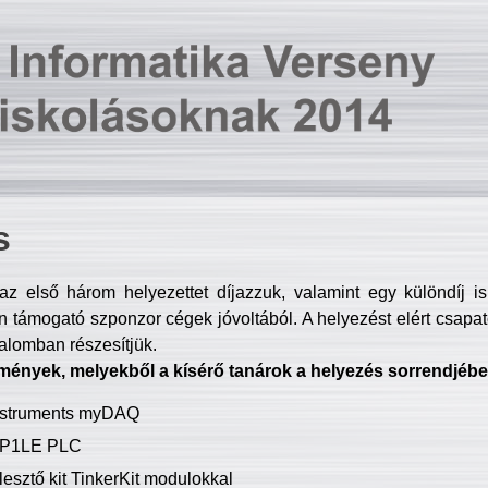
s
z első három helyezettet díjazzuk, valamint egy különdíj i
 támogató szponzor cégek jóvoltából. A helyezést elért csapat
talomban részesítjük.
mények, melyekből a kísérő tanárok a helyezés sorrendjébe
Instruments myDAQ
P1LE PLC
lesztő kit TinkerKit modulokkal