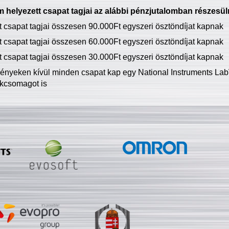
 helyezett csapat tagjai az alábbi pénzjutalomban részesül
tt csapat tagjai összesen 90.000Ft egyszeri ösztöndíjat kapnak
tt csapat tagjai összesen 60.000Ft egyszeri ösztöndíjat kapnak
tt csapat tagjai összesen 30.000Ft egyszeri ösztöndíjat kapnak
ményeken kívül minden csapat kap egy National Instruments LabV
kcsomagot is