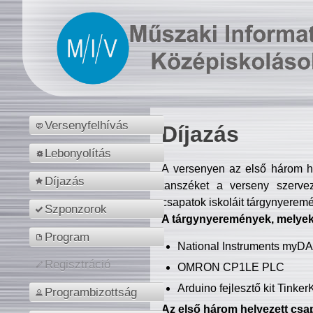
Versenyfelhívás
Díjazás
Lebonyolítás
A versenyen az első három hel
Díjazás
tanszéket a verseny szerve
csapatok iskoláit tárgynyeremé
Szponzorok
A tárgynyeremények, melyekb
Program
National Instruments myD
Regisztráció
OMRON CP1LE PLC
Arduino fejlesztő kit Tinke
Programbizottság
Az első három helyezett csap