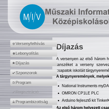
Versenyfelhívás
Díjazás
Lebonyolítás
A versenyen az első három hel
Díjazás
tanszéket a verseny szerve
csapatok iskoláit tárgynyeremé
Szponzorok
A tárgynyeremények, melyekb
Program
National Instruments myD
Regisztráció
OMRON CP1LE PLC
Arduino fejlesztő kit Tinke
Programbizottság
Az első három helyezett csap