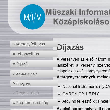
Versenyfelhívás
Díjazás
Lebonyolítás
A versenyen az első három hel
Díjazás
tanszéket a verseny szerve
csapatok iskoláit tárgynyeremé
Szponzorok
A tárgynyeremények, melyekb
Program
National Instruments myD
Regisztráció
OMRON CP1LE PLC
Arduino fejlesztő kit Tinke
Programbizottság
Az első három helyezett csap