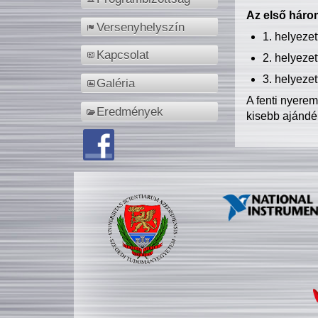
Az első három
Versenyhelyszín
1. helyeze
Kapcsolat
2. helyeze
3. helyeze
Galéria
A fenti nyere
Eredmények
kisebb ajándé