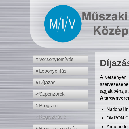
Versenyfelhívás
Díjazá
Lebonyolítás
A versenyen a
Díjazás
szervezésében
tagjait pénzju
Szponzorok
A tárgynyere
Program
National 
Regisztráció
OMRON C
Arduino fej
Programbizottság