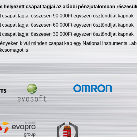
 helyezett csapat tagjai az alábbi pénzjutalomban részesül
tt csapat tagjai összesen 90.000Ft egyszeri ösztöndíjat kapnak
tt csapat tagjai összesen 60.000Ft egyszeri ösztöndíjat kapnak
tt csapat tagjai összesen 30.000Ft egyszeri ösztöndíjat kapnak
ményeken kívül minden csapat kap egy National Instruments LabV
kcsomagot is