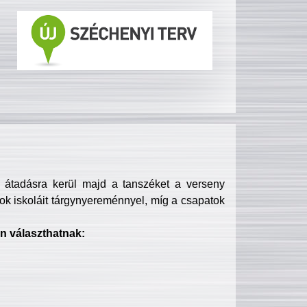
s átadásra kerül majd a tanszéket a verseny
ok iskoláit tárgynyereménnyel, míg a csapatok
n választhatnak: