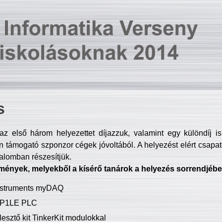
s
z első három helyezettet díjazzuk, valamint egy különdíj i
 támogató szponzor cégek jóvoltából. A helyezést elért csapat
talomban részesítjük.
mények, melyekből a kísérő tanárok a helyezés sorrendjébe
Instruments myDAQ
P1LE PLC
lesztő kit TinkerKit modulokkal