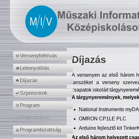
Versenyfelhívás
Díjazás
Lebonyolítás
A versenyen az első három hel
Díjazás
tanszéket a verseny szerve
csapatok iskoláit tárgynyeremé
Szponzorok
A tárgynyeremények, melyekb
Program
National Instruments myD
Regisztráció
OMRON CP1LE PLC
Arduino fejlesztő kit Tinke
Programbizottság
Az első három helyezett csap