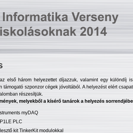
s
z első három helyezettet díjazzuk, valamint egy különdíj i
 támogató szponzor cégek jóvoltából. A helyezést elért csapat
talomban részesítjük.
mények, melyekből a kísérő tanárok a helyezés sorrendjébe
Instruments myDAQ
P1LE PLC
lesztő kit TinkerKit modulokkal