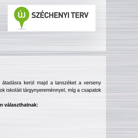
s átadásra kerül majd a tanszéket a verseny
ok iskoláit tárgynyereménnyel, míg a csapatok
n választhatnak: