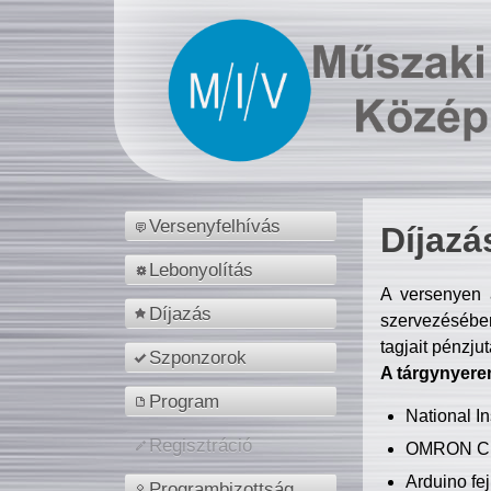
Versenyfelhívás
Díjazá
Lebonyolítás
A versenyen a
Díjazás
szervezésében
tagjait pénzju
Szponzorok
A tárgynyere
Program
National 
Regisztráció
OMRON C
Arduino fej
Programbizottság