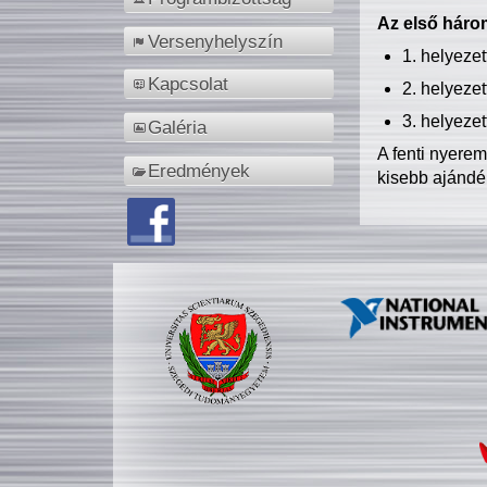
Az első három
Versenyhelyszín
1. helyeze
Kapcsolat
2. helyeze
3. helyeze
Galéria
A fenti nyere
Eredmények
kisebb ajándé