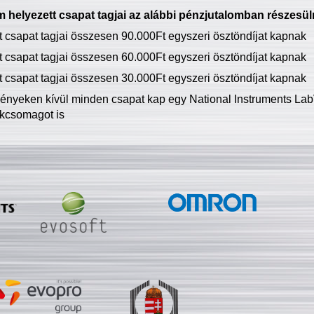
 helyezett csapat tagjai az alábbi pénzjutalomban részesül
tt csapat tagjai összesen 90.000Ft egyszeri ösztöndíjat kapnak
tt csapat tagjai összesen 60.000Ft egyszeri ösztöndíjat kapnak
tt csapat tagjai összesen 30.000Ft egyszeri ösztöndíjat kapnak
ményeken kívül minden csapat kap egy National Instruments LabV
kcsomagot is