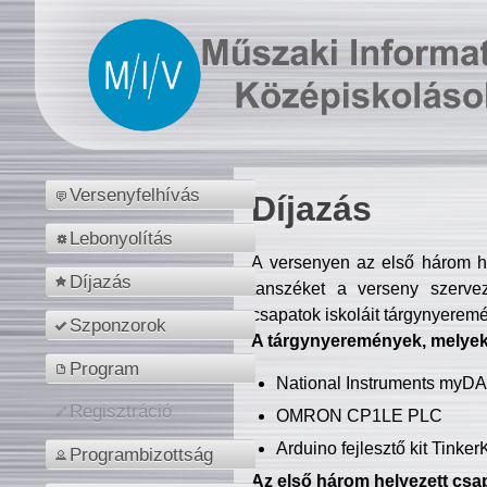
Versenyfelhívás
Díjazás
Lebonyolítás
A versenyen az első három hel
Díjazás
tanszéket a verseny szerve
csapatok iskoláit tárgynyeremé
Szponzorok
A tárgynyeremények, melyekb
Program
National Instruments myD
Regisztráció
OMRON CP1LE PLC
Arduino fejlesztő kit Tinke
Programbizottság
Az első három helyezett csap