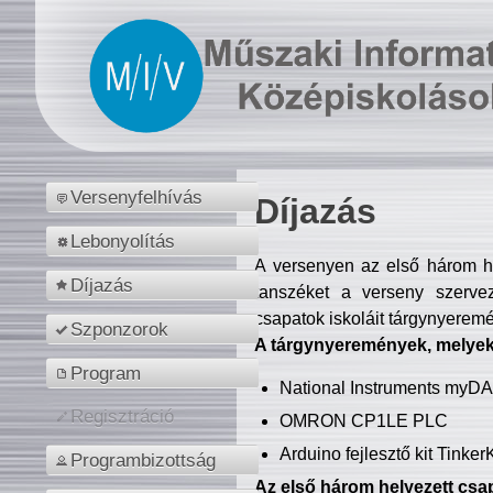
Versenyfelhívás
Díjazás
Lebonyolítás
A versenyen az első három hel
Díjazás
tanszéket a verseny szerve
csapatok iskoláit tárgynyeremé
Szponzorok
A tárgynyeremények, melyekb
Program
National Instruments myD
Regisztráció
OMRON CP1LE PLC
Arduino fejlesztő kit Tinke
Programbizottság
Az első három helyezett csap