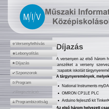
Versenyfelhívás
Díjazás
Lebonyolítás
A versenyen az első három hel
Díjazás
tanszéket a verseny szerve
csapatok iskoláit tárgynyeremé
Szponzorok
A tárgynyeremények, melyekb
Program
National Instruments myD
Regisztráció
OMRON CP1LE PLC
Arduino fejlesztő kit Tinke
Programbizottság
Az első három helyezett csap