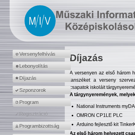
Versenyfelhívás
Díjazás
Lebonyolítás
A versenyen az első három hel
Díjazás
tanszéket a verseny szerve
csapatok iskoláit tárgynyeremé
Szponzorok
A tárgynyeremények, melyekb
Program
National Instruments myD
Regisztráció
OMRON CP1LE PLC
Arduino fejlesztő kit Tinke
Programbizottság
Az első három helyezett csap