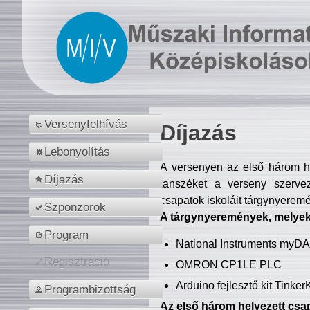
Versenyfelhívás
Díjazás
Lebonyolítás
A versenyen az első három hel
Díjazás
tanszéket a verseny szerve
csapatok iskoláit tárgynyeremé
Szponzorok
A tárgynyeremények, melyekb
Program
National Instruments myD
Regisztráció
OMRON CP1LE PLC
Arduino fejlesztő kit Tinke
Programbizottság
Az első három helyezett csap