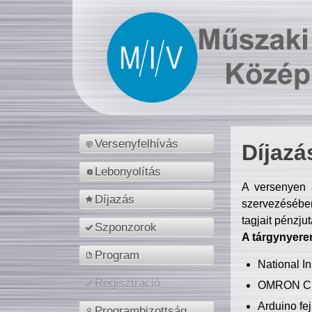
Versenyfelhívás
Díjazá
Lebonyolítás
A versenyen a
Díjazás
szervezésében
tagjait pénzju
Szponzorok
A tárgynyere
Program
National 
Regisztráció
OMRON C
Arduino fej
Programbizottság