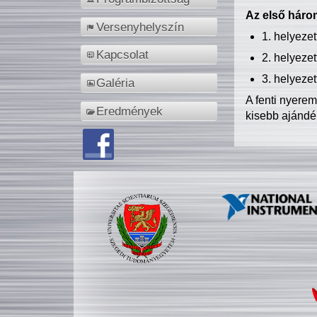
Az első három
Versenyhelyszín
1. helyeze
Kapcsolat
2. helyeze
3. helyeze
Galéria
A fenti nyere
Eredmények
kisebb ajándé