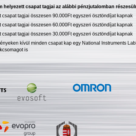
 helyezett csapat tagjai az alábbi pénzjutalomban részesül
tt csapat tagjai összesen 90.000Ft egyszeri ösztöndíjat kapnak
tt csapat tagjai összesen 60.000Ft egyszeri ösztöndíjat kapnak
tt csapat tagjai összesen 30.000Ft egyszeri ösztöndíjat kapnak
ményeken kívül minden csapat kap egy National Instruments LabV
kcsomagot is