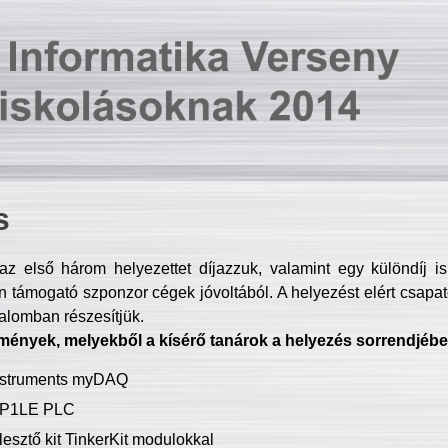
s
z első három helyezettet díjazzuk, valamint egy különdíj i
 támogató szponzor cégek jóvoltából. A helyezést elért csapat
talomban részesítjük.
mények, melyekből a kísérő tanárok a helyezés sorrendjébe
Instruments myDAQ
P1LE PLC
lesztő kit TinkerKit modulokkal