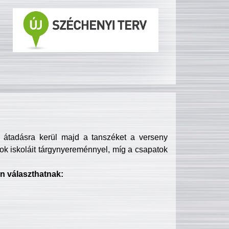
s átadásra kerül majd a tanszéket a verseny
ok iskoláit tárgynyereménnyel, míg a csapatok
n választhatnak: