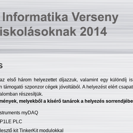
s
z első három helyezettet díjazzuk, valamint egy különdíj i
 támogató szponzor cégek jóvoltából. A helyezést elért csapat
talomban részesítjük.
mények, melyekből a kísérő tanárok a helyezés sorrendjébe
Instruments myDAQ
P1LE PLC
lesztő kit TinkerKit modulokkal