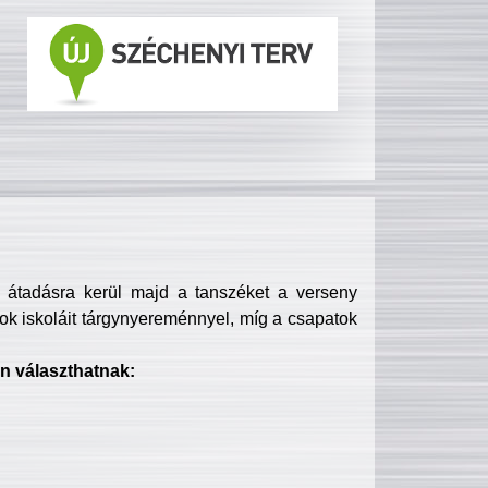
s átadásra kerül majd a tanszéket a verseny
ok iskoláit tárgynyereménnyel, míg a csapatok
n választhatnak: