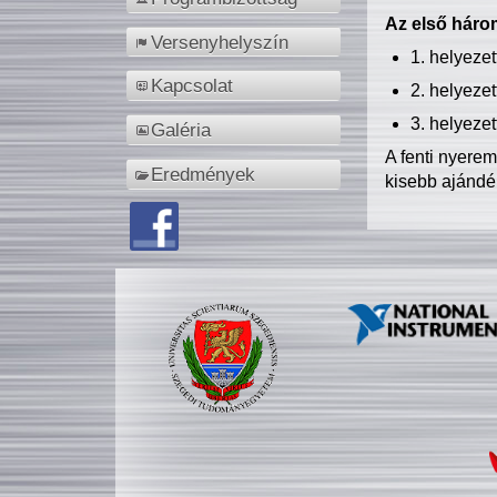
Az első három
Versenyhelyszín
1. helyeze
Kapcsolat
2. helyeze
3. helyeze
Galéria
A fenti nyere
Eredmények
kisebb ajándé