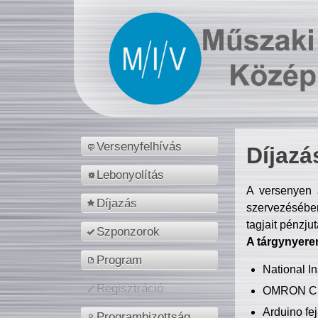
Versenyfelhívás
Díjazá
Lebonyolítás
A versenyen a
Díjazás
szervezésében
tagjait pénzju
Szponzorok
A tárgynyere
Program
National 
Regisztráció
OMRON C
Arduino fej
Programbizottság