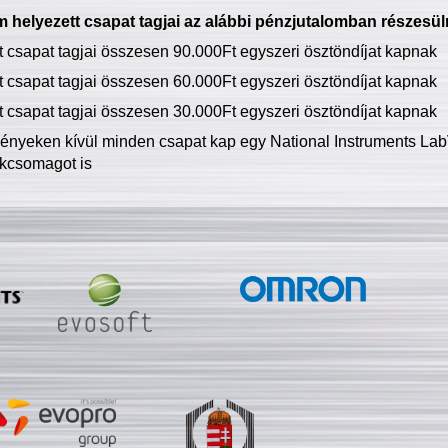
 helyezett csapat tagjai az alábbi pénzjutalomban részesül
tt csapat tagjai összesen 90.000Ft egyszeri ösztöndíjat kapnak
tt csapat tagjai összesen 60.000Ft egyszeri ösztöndíjat kapnak
tt csapat tagjai összesen 30.000Ft egyszeri ösztöndíjat kapnak
ményeken kívül minden csapat kap egy National Instruments LabV
kcsomagot is