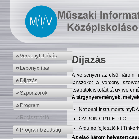
Versenyfelhívás
Díjazás
Lebonyolítás
A versenyen az első három hel
Díjazás
tanszéket a verseny szerve
csapatok iskoláit tárgynyeremé
Szponzorok
A tárgynyeremények, melyekb
Program
National Instruments myD
Regisztráció
OMRON CP1LE PLC
Arduino fejlesztő kit Tinke
Programbizottság
Az első három helyezett csap