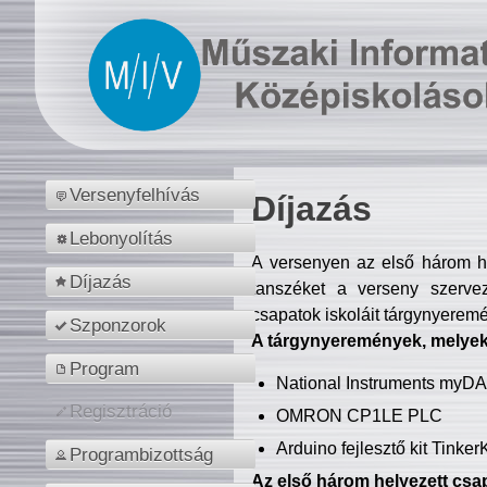
Versenyfelhívás
Díjazás
Lebonyolítás
A versenyen az első három hel
Díjazás
tanszéket a verseny szerve
csapatok iskoláit tárgynyeremé
Szponzorok
A tárgynyeremények, melyekb
Program
National Instruments myD
Regisztráció
OMRON CP1LE PLC
Arduino fejlesztő kit Tinke
Programbizottság
Az első három helyezett csap