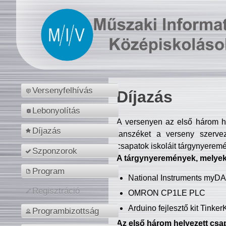
Versenyfelhívás
Díjazás
Lebonyolítás
A versenyen az első három hel
Díjazás
tanszéket a verseny szerve
csapatok iskoláit tárgynyeremé
Szponzorok
A tárgynyeremények, melyekb
Program
National Instruments myD
Regisztráció
OMRON CP1LE PLC
Arduino fejlesztő kit Tinke
Programbizottság
Az első három helyezett csap