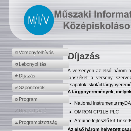
Versenyfelhívás
Díjazás
Lebonyolítás
A versenyen az első három hel
Díjazás
tanszéket a verseny szerve
csapatok iskoláit tárgynyeremé
Szponzorok
A tárgynyeremények, melyekb
Program
National Instruments myD
Regisztráció
OMRON CP1LE PLC
Arduino fejlesztő kit Tinke
Programbizottság
Az első három helyezett csap