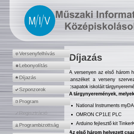
Versenyfelhívás
Díjazás
Lebonyolítás
A versenyen az első három hel
Díjazás
tanszéket a verseny szerve
csapatok iskoláit tárgynyeremé
Szponzorok
A tárgynyeremények, melyekb
Program
National Instruments myD
Regisztráció
OMRON CP1LE PLC
Arduino fejlesztő kit Tinke
Programbizottság
Az első három helyezett csap