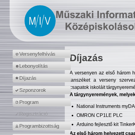
Versenyfelhívás
Díjazás
Lebonyolítás
A versenyen az első három hel
Díjazás
tanszéket a verseny szerve
csapatok iskoláit tárgynyeremé
Szponzorok
A tárgynyeremények, melyekb
Program
National Instruments myD
Regisztráció
OMRON CP1LE PLC
Arduino fejlesztő kit Tinke
Programbizottság
Az első három helyezett csap