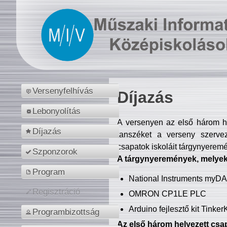
Versenyfelhívás
Díjazás
Lebonyolítás
A versenyen az első három hel
Díjazás
tanszéket a verseny szerve
csapatok iskoláit tárgynyeremé
Szponzorok
A tárgynyeremények, melyekb
Program
National Instruments myD
Regisztráció
OMRON CP1LE PLC
Arduino fejlesztő kit Tinke
Programbizottság
Az első három helyezett csap