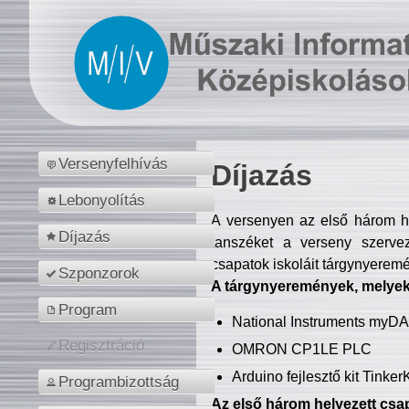
Versenyfelhívás
Díjazás
Lebonyolítás
A versenyen az első három hel
Díjazás
tanszéket a verseny szerve
csapatok iskoláit tárgynyeremé
Szponzorok
A tárgynyeremények, melyekb
Program
National Instruments myD
Regisztráció
OMRON CP1LE PLC
Arduino fejlesztő kit Tinke
Programbizottság
Az első három helyezett csap