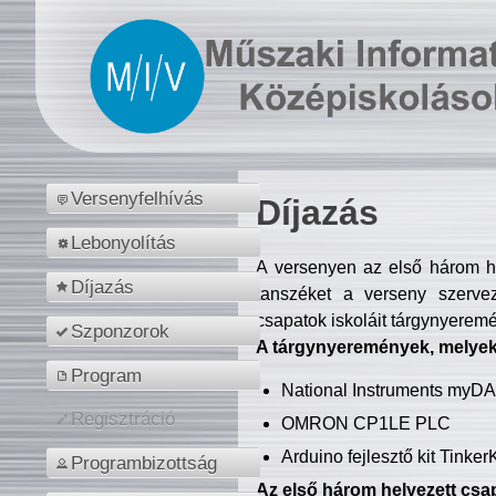
Versenyfelhívás
Díjazás
Lebonyolítás
A versenyen az első három hel
Díjazás
tanszéket a verseny szerve
csapatok iskoláit tárgynyeremé
Szponzorok
A tárgynyeremények, melyekb
Program
National Instruments myD
Regisztráció
OMRON CP1LE PLC
Arduino fejlesztő kit Tinke
Programbizottság
Az első három helyezett csap