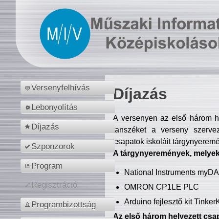
Versenyfelhívás
Díjazás
Lebonyolítás
A versenyen az első három hel
Díjazás
tanszéket a verseny szerve
csapatok iskoláit tárgynyeremé
Szponzorok
A tárgynyeremények, melyekb
Program
National Instruments myD
Regisztráció
OMRON CP1LE PLC
Arduino fejlesztő kit Tinke
Programbizottság
Az első három helyezett csap