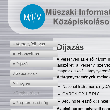
Versenyfelhívás
Díjazás
Lebonyolítás
A versenyen az első három hel
Díjazás
tanszéket a verseny szerve
csapatok iskoláit tárgynyeremé
Szponzorok
A tárgynyeremények, melyekb
Program
National Instruments myD
Regisztráció
OMRON CP1LE PLC
Arduino fejlesztő kit Tinke
Programbizottság
Az első három helyezett csap