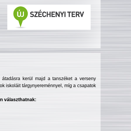
s átadásra kerül majd a tanszéket a verseny
ok iskoláit tárgynyereménnyel, míg a csapatok
n választhatnak: