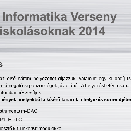
s
z első három helyezettet díjazzuk, valamint egy különdíj i
 támogató szponzor cégek jóvoltából. A helyezést elért csapat
talomban részesítjük.
mények, melyekből a kísérő tanárok a helyezés sorrendjébe
Instruments myDAQ
P1LE PLC
lesztő kit TinkerKit modulokkal