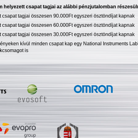
 helyezett csapat tagjai az alábbi pénzjutalomban részesül
tt csapat tagjai összesen 90.000Ft egyszeri ösztöndíjat kapnak
tt csapat tagjai összesen 60.000Ft egyszeri ösztöndíjat kapnak
tt csapat tagjai összesen 30.000Ft egyszeri ösztöndíjat kapnak
ményeken kívül minden csapat kap egy National Instruments LabV
kcsomagot is