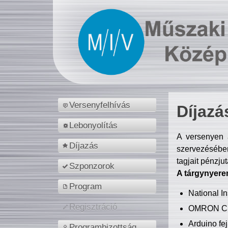
Versenyfelhívás
Díjazá
Lebonyolítás
A versenyen a
Díjazás
szervezésében
tagjait pénzju
Szponzorok
A tárgynyere
Program
National 
Regisztráció
OMRON C
Arduino fej
Programbizottság