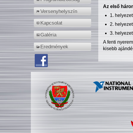
Az első három
Versenyhelyszín
1. helyeze
Kapcsolat
2. helyeze
3. helyeze
Galéria
A fenti nyere
Eredmények
kisebb ajándé