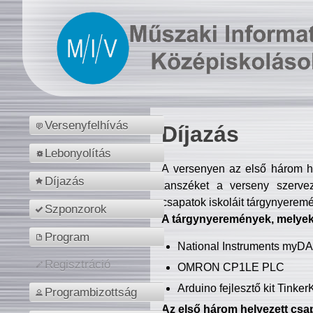
Versenyfelhívás
Díjazás
Lebonyolítás
A versenyen az első három hel
Díjazás
tanszéket a verseny szerve
csapatok iskoláit tárgynyeremé
Szponzorok
A tárgynyeremények, melyekb
Program
National Instruments myD
Regisztráció
OMRON CP1LE PLC
Arduino fejlesztő kit Tinke
Programbizottság
Az első három helyezett csap