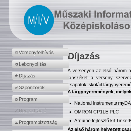
Versenyfelhívás
Díjazás
Lebonyolítás
A versenyen az első három hel
Díjazás
tanszéket a verseny szerve
csapatok iskoláit tárgynyeremé
Szponzorok
A tárgynyeremények, melyekb
Program
National Instruments myD
Regisztráció
OMRON CP1LE PLC
Arduino fejlesztő kit Tinke
Programbizottság
Az első három helyezett csap