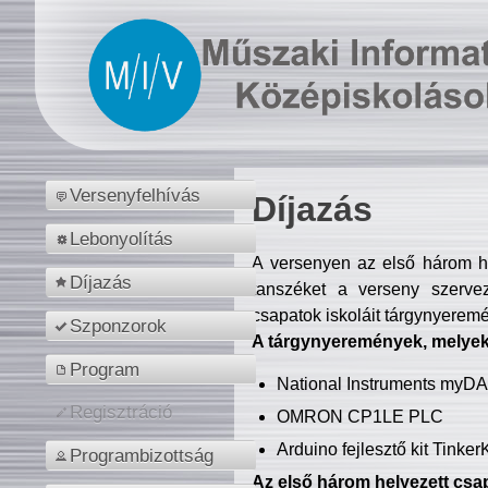
Versenyfelhívás
Díjazás
Lebonyolítás
A versenyen az első három hel
Díjazás
tanszéket a verseny szerve
csapatok iskoláit tárgynyeremé
Szponzorok
A tárgynyeremények, melyekb
Program
National Instruments myD
Regisztráció
OMRON CP1LE PLC
Arduino fejlesztő kit Tinke
Programbizottság
Az első három helyezett csap