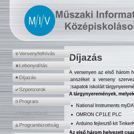
Versenyfelhívás
Díjazás
Lebonyolítás
A versenyen az első három hel
Díjazás
tanszéket a verseny szerve
csapatok iskoláit tárgynyeremé
Szponzorok
A tárgynyeremények, melyekb
Program
National Instruments myD
Regisztráció
OMRON CP1LE PLC
Arduino fejlesztő kit Tinke
Programbizottság
Az első három helyezett csap