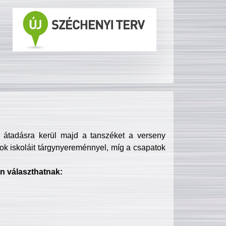
s átadásra kerül majd a tanszéket a verseny
ok iskoláit tárgynyereménnyel, míg a csapatok
n választhatnak: