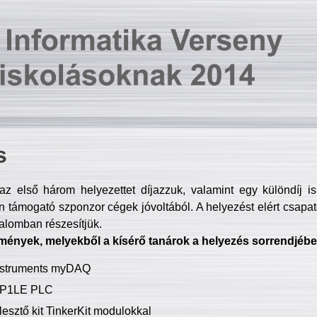
s
z első három helyezettet díjazzuk, valamint egy különdíj i
 támogató szponzor cégek jóvoltából. A helyezést elért csapat
talomban részesítjük.
mények, melyekből a kísérő tanárok a helyezés sorrendjébe
Instruments myDAQ
P1LE PLC
lesztő kit TinkerKit modulokkal