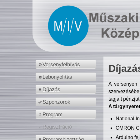
Versenyfelhívás
Díjazá
Lebonyolítás
A versenyen a
Díjazás
szervezésében
tagjait pénzju
Szponzorok
A tárgynyere
Program
National 
Regisztráció
OMRON C
Arduino fej
Programbizottság