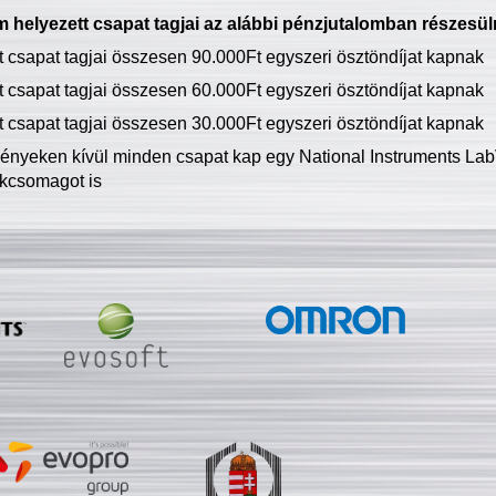
 helyezett csapat tagjai az alábbi pénzjutalomban részesül
tt csapat tagjai összesen 90.000Ft egyszeri ösztöndíjat kapnak
tt csapat tagjai összesen 60.000Ft egyszeri ösztöndíjat kapnak
tt csapat tagjai összesen 30.000Ft egyszeri ösztöndíjat kapnak
ményeken kívül minden csapat kap egy National Instruments LabV
kcsomagot is