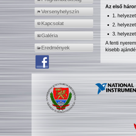
Az első három
Versenyhelyszín
1. helyeze
Kapcsolat
2. helyeze
3. helyeze
Galéria
A fenti nyere
Eredmények
kisebb ajándé