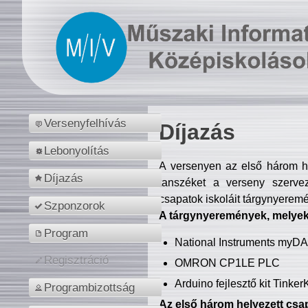
Versenyfelhívás
Díjazás
Lebonyolítás
A versenyen az első három hel
Díjazás
tanszéket a verseny szerve
csapatok iskoláit tárgynyeremé
Szponzorok
A tárgynyeremények, melyekb
Program
National Instruments myD
Regisztráció
OMRON CP1LE PLC
Arduino fejlesztő kit Tinke
Programbizottság
Az első három helyezett csap