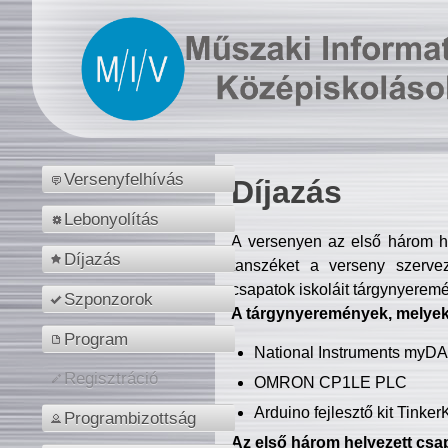
Versenyfelhívás
Díjazás
Lebonyolítás
A versenyen az első három hel
Díjazás
tanszéket a verseny szerve
csapatok iskoláit tárgynyeremé
Szponzorok
A tárgynyeremények, melyekb
Program
National Instruments myD
Regisztráció
OMRON CP1LE PLC
Arduino fejlesztő kit Tinke
Programbizottság
Az első három helyezett csap