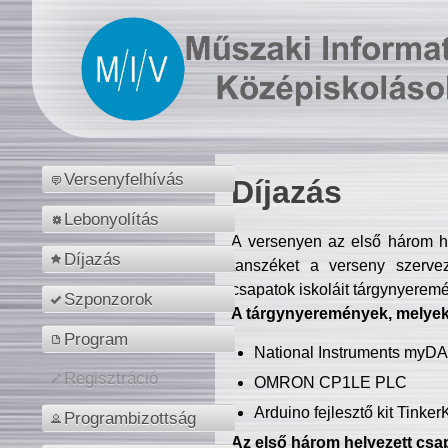
Versenyfelhívás
Díjazás
Lebonyolítás
A versenyen az első három hel
Díjazás
tanszéket a verseny szerve
csapatok iskoláit tárgynyeremé
Szponzorok
A tárgynyeremények, melyekb
Program
National Instruments myD
Regisztráció
OMRON CP1LE PLC
Arduino fejlesztő kit Tinke
Programbizottság
Az első három helyezett csap