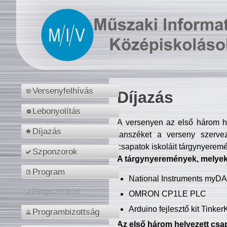
Versenyfelhívás
Díjazás
Lebonyolítás
A versenyen az első három hel
Díjazás
tanszéket a verseny szerve
csapatok iskoláit tárgynyeremé
Szponzorok
A tárgynyeremények, melyekb
Program
National Instruments myD
Regisztráció
OMRON CP1LE PLC
Arduino fejlesztő kit Tinke
Programbizottság
Az első három helyezett csap