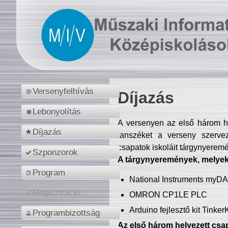
Versenyfelhívás
Díjazás
Lebonyolítás
A versenyen az első három hel
Díjazás
tanszéket a verseny szerve
csapatok iskoláit tárgynyeremé
Szponzorok
A tárgynyeremények, melyekb
Program
National Instruments myD
Regisztráció
OMRON CP1LE PLC
Arduino fejlesztő kit Tinke
Programbizottság
Az első három helyezett csap