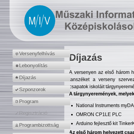
Versenyfelhívás
Díjazás
Lebonyolítás
A versenyen az első három hel
Díjazás
tanszéket a verseny szerve
csapatok iskoláit tárgynyeremé
Szponzorok
A tárgynyeremények, melyekb
Program
National Instruments myD
Regisztráció
OMRON CP1LE PLC
Arduino fejlesztő kit Tinke
Programbizottság
Az első három helyezett csap