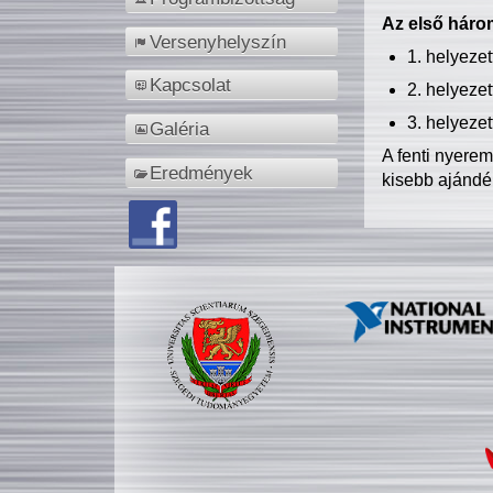
Az első három
Versenyhelyszín
1. helyeze
Kapcsolat
2. helyeze
3. helyeze
Galéria
A fenti nyere
Eredmények
kisebb ajándé