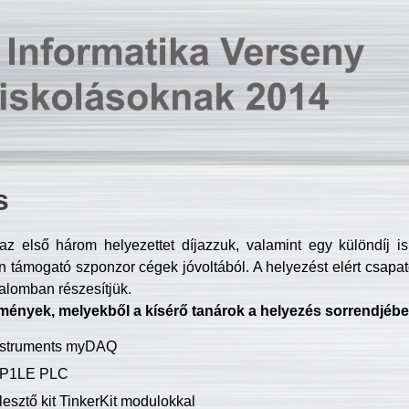
s
z első három helyezettet díjazzuk, valamint egy különdíj i
 támogató szponzor cégek jóvoltából. A helyezést elért csapat
talomban részesítjük.
mények, melyekből a kísérő tanárok a helyezés sorrendjébe
Instruments myDAQ
P1LE PLC
lesztő kit TinkerKit modulokkal