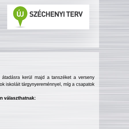
s átadásra kerül majd a tanszéket a verseny
ok iskoláit tárgynyereménnyel, míg a csapatok
n választhatnak: