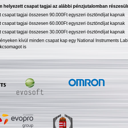
 helyezett csapat tagjai az alábbi pénzjutalomban részesül
tt csapat tagjai összesen 90.000Ft egyszeri ösztöndíjat kapnak
tt csapat tagjai összesen 60.000Ft egyszeri ösztöndíjat kapnak
tt csapat tagjai összesen 30.000Ft egyszeri ösztöndíjat kapnak
ményeken kívül minden csapat kap egy National Instruments LabV
kcsomagot is