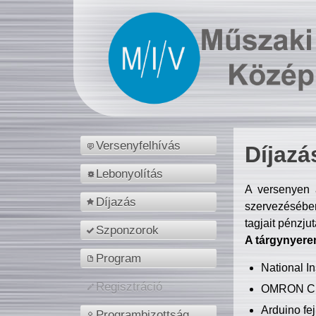
Versenyfelhívás
Díjazá
Lebonyolítás
A versenyen a
Díjazás
szervezésében
tagjait pénzju
Szponzorok
A tárgynyere
Program
National 
Regisztráció
OMRON C
Arduino fej
Programbizottság