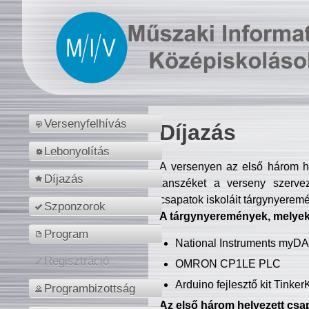
Versenyfelhívás
Díjazás
Lebonyolítás
A versenyen az első három hel
Díjazás
tanszéket a verseny szerve
csapatok iskoláit tárgynyeremé
Szponzorok
A tárgynyeremények, melyekb
Program
National Instruments myD
Regisztráció
OMRON CP1LE PLC
Arduino fejlesztő kit Tinke
Programbizottság
Az első három helyezett csap