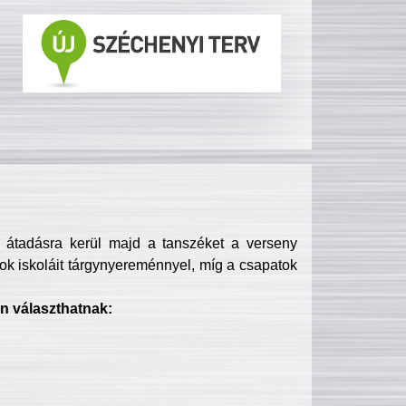
s átadásra kerül majd a tanszéket a verseny
ok iskoláit tárgynyereménnyel, míg a csapatok
n választhatnak: