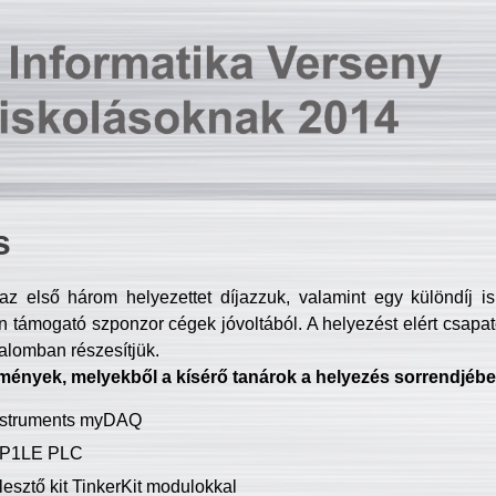
s
z első három helyezettet díjazzuk, valamint egy különdíj i
 támogató szponzor cégek jóvoltából. A helyezést elért csapat
talomban részesítjük.
mények, melyekből a kísérő tanárok a helyezés sorrendjébe
Instruments myDAQ
P1LE PLC
lesztő kit TinkerKit modulokkal