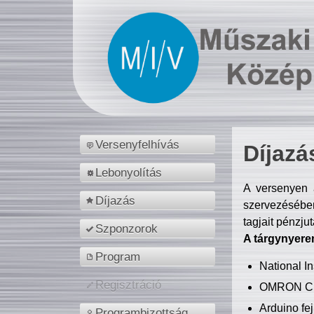
Versenyfelhívás
Díjazá
Lebonyolítás
A versenyen a
Díjazás
szervezésében
tagjait pénzju
Szponzorok
A tárgynyere
Program
National 
Regisztráció
OMRON C
Arduino fej
Programbizottság