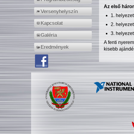
Az első három
Versenyhelyszín
1. helyeze
Kapcsolat
2. helyeze
3. helyeze
Galéria
A fenti nyere
Eredmények
kisebb ajándé