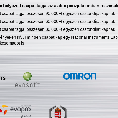
 helyezett csapat tagjai az alábbi pénzjutalomban részesül
tt csapat tagjai összesen 90.000Ft egyszeri ösztöndíjat kapnak
tt csapat tagjai összesen 60.000Ft egyszeri ösztöndíjat kapnak
tt csapat tagjai összesen 30.000Ft egyszeri ösztöndíjat kapnak
ményeken kívül minden csapat kap egy National Instruments LabV
kcsomagot is