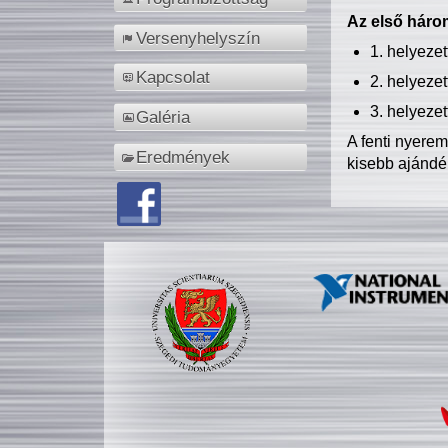
Az első három
Versenyhelyszín
1. helyeze
Kapcsolat
2. helyeze
3. helyeze
Galéria
A fenti nyere
Eredmények
kisebb ajándé