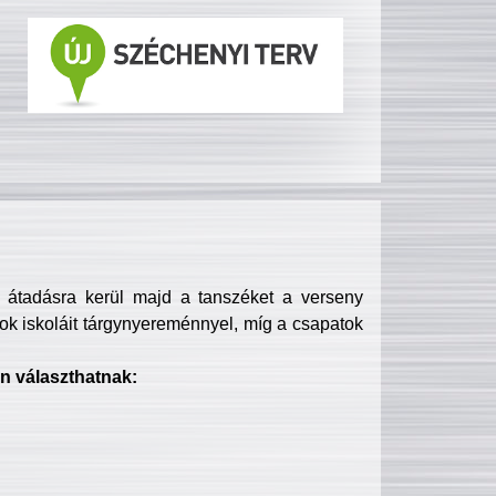
s átadásra kerül majd a tanszéket a verseny
ok iskoláit tárgynyereménnyel, míg a csapatok
n választhatnak: