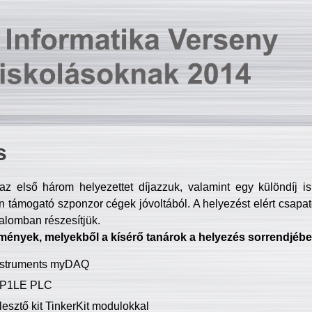
s
z első három helyezettet díjazzuk, valamint egy különdíj i
 támogató szponzor cégek jóvoltából. A helyezést elért csapat
talomban részesítjük.
mények, melyekből a kísérő tanárok a helyezés sorrendjébe
Instruments myDAQ
P1LE PLC
lesztő kit TinkerKit modulokkal