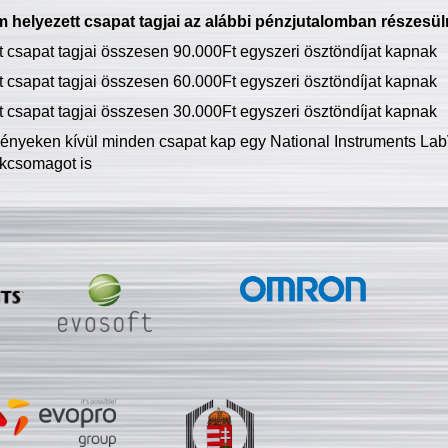
 helyezett csapat tagjai az alábbi pénzjutalomban részesül
tt csapat tagjai összesen 90.000Ft egyszeri ösztöndíjat kapnak
tt csapat tagjai összesen 60.000Ft egyszeri ösztöndíjat kapnak
tt csapat tagjai összesen 30.000Ft egyszeri ösztöndíjat kapnak
ményeken kívül minden csapat kap egy National Instruments LabV
kcsomagot is